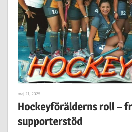
maj 21, 2025
admin
Hockeyförälderns roll – frå
supporterstöd