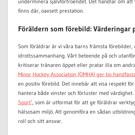
underminera självförtroendet. Det handlar om att 
finns där, oavsett prestation.
Föräldern som förebild: Värderingar 
Som föräldrar är vi våra barns främsta förebilder, 
idrottssammanhang. Vårt beteende på och utanför 
kritiserar tränaren öppet eller pratar illa om andra
Minor Hockey Association (OMHA) ger tio handfasta
en positiv förebild. Det innebär att visa respekt fö
hantera både vinster och förluster med värdighet
Sport’
, som är utformat för att ge föräldrar verkty
hälsosam miljö. Att genomföra en sådan utbildning 
roll och sitt ansvar.