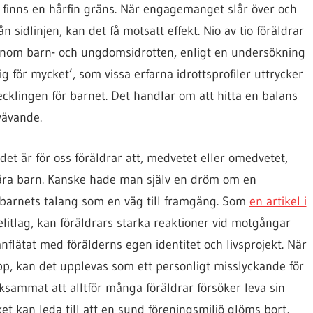
 finns en hårfin gräns. När engagemanget slår över och
ån sidlinjen, kan det få motsatt effekt. Nio av tio föräldrar
m inom barn- och ungdomsidrotten, enligt en undersökning
sig för mycket’, som vissa erfarna idrottsprofiler uttrycker
vecklingen för barnet. Det handlar om att hitta en balans
vävande.
 det är för oss föräldrar att, medvetet eller omedvetet,
åra barn. Kanske hade man själv en dröm om en
n barnets talang som en väg till framgång. Som
en artikel i
litlag, kan föräldrars starka reaktioner vid motgångar
nflätat med förälderns egen identitet och livsprojekt. När
pp, kan det upplevas som ett personligt misslyckande för
sammat att alltför många föräldrar försöker leva sin
et kan leda till att en sund föreningsmiljö glöms bort,