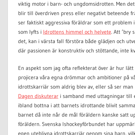
viktig motor i barn- och ungdomsidrotten. Men det
blir till överdriven press eller negativt beteende fr
ser faktiskt aggressiva föräldrar som ett proble
som lyfts i
Idrottens himmel och helvete
. Att ’bry 
det, kan i värsta fall förstöra både glädjen och ut
där passionen är konstruktiv och stöttande, inte k
En aspekt som jag ofta reflekterat över är hur lätt
projicera våra egna drömmar och ambitioner på v
idrottskarriär som aldrig blev av, eller så ser ma
Dagen diskuterar
i samband med uttagningar till e
ibland bottna i att barnets idrottande blivit samma
barnet då inte når de mål föräldern kanske satt u
föräldern. Svenska Ishockeyförbundet har uppmärk
egen uteblivna idrottskarriär genom sina barn, vilk