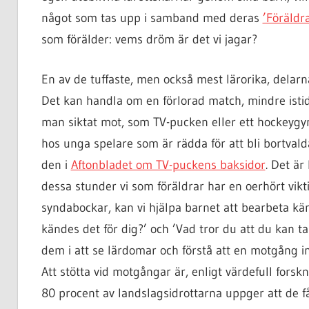
något som tas upp i samband med deras
’Föräldra
som förälder: vems dröm är det vi jagar?
En av de tuffaste, men också mest lärorika, delarna
Det kan handla om en förlorad match, mindre istid, 
man siktat mot, som TV-pucken eller ett hockeygy
hos unga spelare som är rädda för att bli bortvalda
den i
Aftonbladet om TV-puckens baksidor
. Det är
dessa stunder vi som föräldrar har en oerhört viktig 
syndabockar, kan vi hjälpa barnet att bearbeta kä
kändes det för dig?’ och ’Vad tror du att du kan ta
dem i att se lärdomar och förstå att en motgång in
Att stötta vid motgångar är, enligt värdefull fors
80 procent av landslagsidrottarna uppger att de fåt