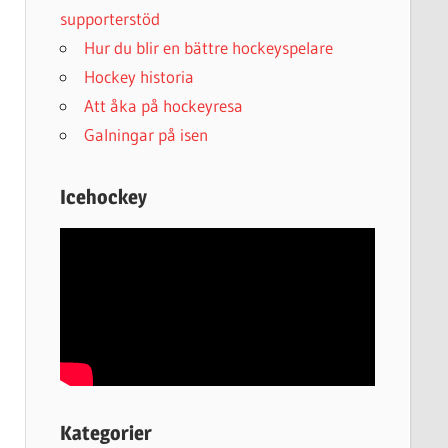
supporterstöd
Hur du blir en bättre hockeyspelare
Hockey historia
Att åka på hockeyresa
Galningar på isen
Icehockey
Kategorier