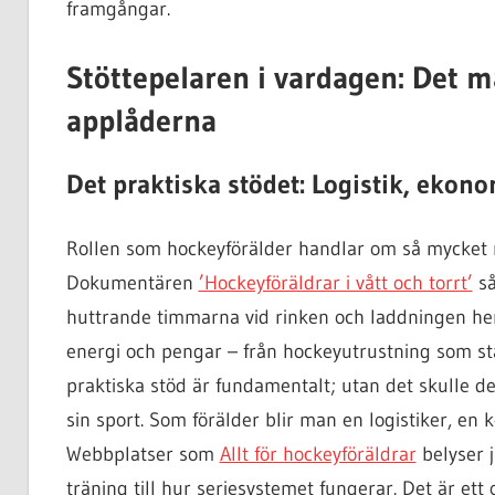
framgångar.
Stöttepelaren i vardagen: Det 
applåderna
Det praktiska stödet: Logistik, ekon
Rollen som hockeyförälder handlar om så mycket m
Dokumentären
’Hockeyföräldrar i vått och torrt’
så
huttrande timmarna vid rinken och laddningen hem
energi och pengar – från hockeyutrustning som stän
praktiska stöd är fundamentalt; utan det skulle d
sin sport. Som förälder blir man en logistiker, en 
Webbplatser som
Allt för hockeyföräldrar
belyser j
träning till hur seriesystemet fungerar. Det är 