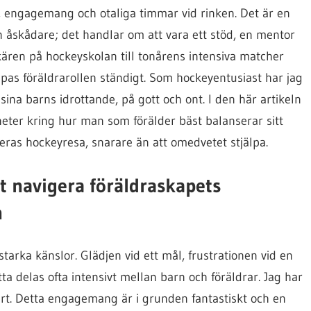
n, engagemang och otaliga timmar vid rinken. Det är en
n åskådare; det handlar om att vara ett stöd, en mentor
kären på hockeyskolan till tonårens intensiva matcher
jupas föräldrarollen ständigt. Som hockeyentusiast har jag
ina barns idrottande, på gott och ont. I den här artikeln
heter kring hur man som förälder bäst balanserar sitt
eras hockeyresa, snarare än att omedvetet stjälpa.
t navigera föräldraskapets
n
starka känslor. Glädjen vid ett mål, frustrationen vid en
etta delas ofta intensivt mellan barn och föräldrar. Jag har
 hårt. Detta engagemang är i grunden fantastiskt och en