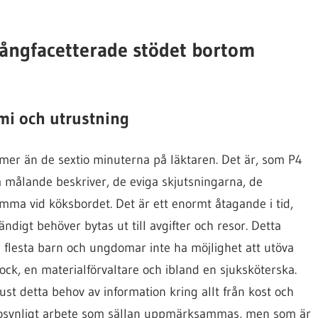
mångfacetterade stödet bortom
omi och utrustning
er än de sextio minuterna på läktaren. Det är, som P4
 målande beskriver, de eviga skjutsningarna, de
ma vid köksbordet. Det är ett enormt åtagande i tid,
digt behöver bytas ut till avgifter och resor. Detta
e flesta barn och ungdomar inte ha möjlighet att utöva
kock, en materialförvaltare och ibland en sjuksköterska.
ust detta behov av information kring allt från kost och
ett osynligt arbete som sällan uppmärksammas, men som är