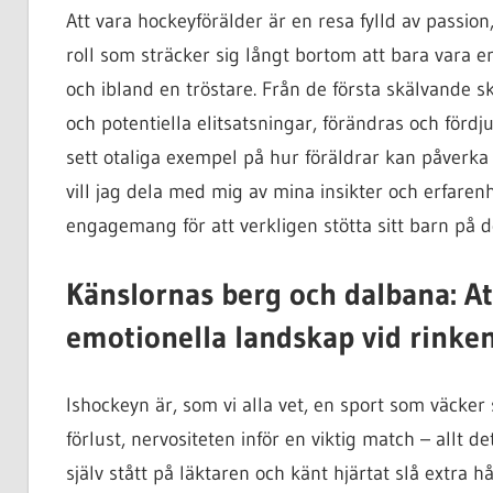
Att vara hockeyförälder är en resa fylld av passio
roll som sträcker sig långt bortom att bara vara e
och ibland en tröstare. Från de första skälvande s
och potentiella elitsatsningar, förändras och förd
sett otaliga exempel på hur föräldrar kan påverka s
vill jag dela med mig av mina insikter och erfaren
engagemang för att verkligen stötta sitt barn på d
Känslornas berg och dalbana: At
emotionella landskap vid rinke
Ishockeyn är, som vi alla vet, en sport som väcker 
förlust, nervositeten inför en viktig match – allt d
själv stått på läktaren och känt hjärtat slå extra