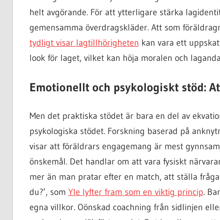
helt avgörande. För att ytterligare stärka lagident
gemensamma överdragskläder. Att som föräldragru
tydligt visar lagtillhörigheten
kan vara ett uppskatta
look för laget, vilket kan höja moralen och laganda
Emotionellt och psykologiskt stöd: A
Men det praktiska stödet är bara en del av ekvation
psykologiska stödet. Forskning baserad på anknyt
visar att föräldrars engagemang är mest gynnsamt
önskemål. Det handlar om att vara fysiskt närvaran
mer än man pratar efter en match, att ställa fråga
du?’, som
Yle lyfter fram som en viktig princip
. Ba
egna villkor. Oönskad coachning från sidlinjen el