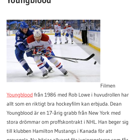
Youngblood
Filmen
Youngblood
från 1986 med Rob Lowe i huvudrollen har
allt som en riktigt bra hockeyfilm kan erbjuda. Dean
Youngblood är en 17-årig grabb från New York med
stora drömmar om proffskontrakt i NHL. Han beger sig
till klubben Hamilton Mustangs i Kanada för att
provspela. Nu börjar allvaret för juniorspelaren som får