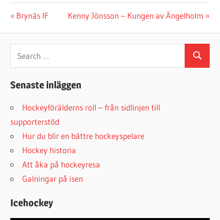
Inläggsnavigering
Previous
Next
Brynäs IF
Kenny Jönsson – Kungen av Ängelholm
Post:
Post:
Senaste inläggen
Hockeyförälderns roll – från sidlinjen till
supporterstöd
Hur du blir en bättre hockeyspelare
Hockey historia
Att åka på hockeyresa
Galningar på isen
Icehockey